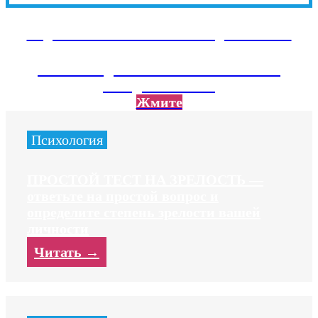
Подписывайтесь на наш Telegram канал
Там тебя ждет экслюзивный контент не
вошедший на сайт
Жмите
Психология
ПРОСТОЙ ТЕСТ НА ЗРЕЛОСТЬ —
ответьте на простой вопрос и
определите степень зрелости вашей
личности
Читать →