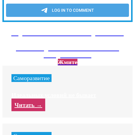
Подписывайтесь на наш Telegram канал
Там тебя ждет экслюзивный контент не
вошедший на сайт
Жмите
Саморазвитие
Идеальных условий не бывает
Читать →