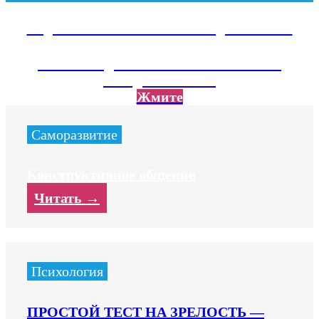
Подписывайтесь на наш Telegram канал
Там тебя ждет экслюзивный контент не
вошедший на сайт
Жмите
Саморазвитие
Конструктивное общение
Читать →
Психология
ПРОСТОЙ ТЕСТ НА ЗРЕЛОСТЬ —