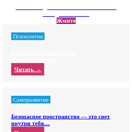
Там тебя ждет экслюзивный контент не
вошедший на сайт
Жмите
Психология
Критическое мышление
(саморефлексия)
Читать →
Саморазвитие
Безопасное пространство — это свет
внутри тебя…