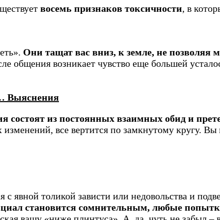
уществует
восемь признаков токсичности
, в кото
еть».
Они тащат вас вниз, к земле, не позволяя 
сле общения возникает чувство еще большей усталос
и… Выяснения
я состоят из постоянных взаимных обид и прет
 изменений, все вертится по замкнутому кругу. Вы 
с явной толикой зависти или недовольства и подв
циал становится сомнительным, любые попытки
кая вашу «ниже плинтуса». А, да, чуть не забыл –