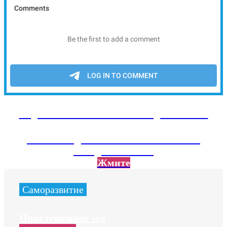
Подписывайтесь на наш Telegram канал
Там тебя ждет экслюзивный контент не
вошедший на сайт
Жмите
Саморазвитие
Приглушенное эго