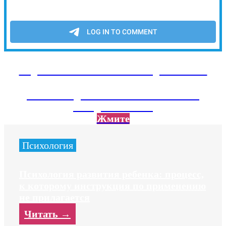
Подписывайтесь на наш Telegram канал
Там тебя ждет экслюзивный контент не
вошедший на сайт
Жмите
Психология
Психология развития ребенка: процесс,
к которому инструкция по применению
не прилагается
Читать →